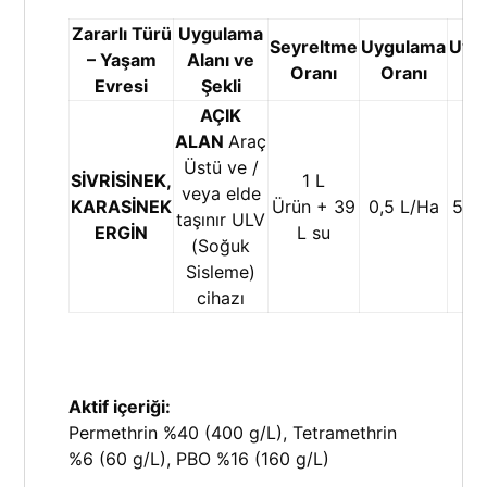
Zararlı Türü
Uygulama
Seyreltme
Uygulama
Uyg
– Yaşam
Alanı ve
Oranı
Oranı
D
Evresi
Şekli
AÇIK
ALAN
Araç
Üstü ve /
SİVRİSİNEK,
1 L
veya elde
KARASİNEK
Ürün + 39
0,5 L/Ha
5g a
taşınır ULV
ERGİN
L su
(Soğuk
Sisleme)
cihazı
Aktif içeriği:
Permethrin %40 (400 g/L), Tetramethrin
%6 (60 g/L), PBO %16 (160 g/L)