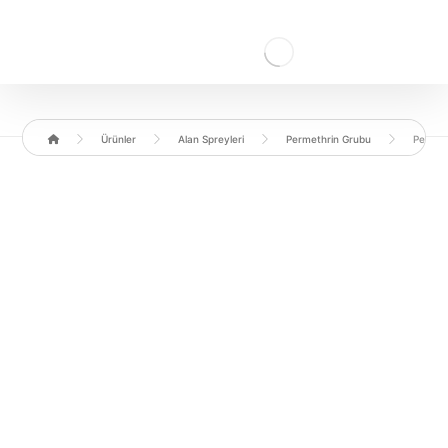
Ürünler
Alan Spreyleri
Permethrin Grubu
Pertok