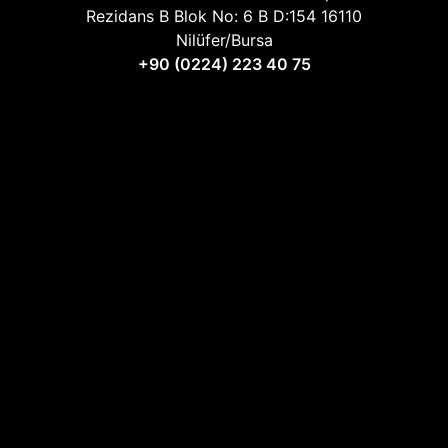
Rezidans B Blok No: 6 B D:154 16110
Nilüfer/Bursa
+90 (0224) 223 40 75
Hakkımızda
Teknik Şartnameler
Videolar
İletişim