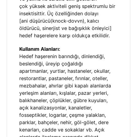
çok yüksek aktiviteli geniş spektrumlu bir
insektisittir. Üç özelliğinden dolayı
[ani düşürücü(knock-dovvn), kalıcı
öldürücü, sinerjist ve bağışıklık önleyici]
hedef haşerelere karşı oldukça etkilidir.
Kullanım Alanları:
Hedef haşerenin barındığı, dinlendiği,
beslendiği, üreyip çoğaldığı
apartmanlar, yurtlar, hastaneler, okullar,
restorantlar, pastaneler, fırınlar, oteller,
mezbahalar, ahırlar gibi kapalı alanlarda
yerleşim alanları, kışlalar, pazar yerleri,
balıkhaneler, çöplükler, gübre kuyuları,
açık kanalizasyonlar, kanaletler,
fosseptikler, logarlar, çeşme yalaklan,
parklar, bahçeler, nehir, göl-gölet, dere
kenarları, cadde ve sokaklar vb. Açık
alanlarda ilaçlama oranında dikkat