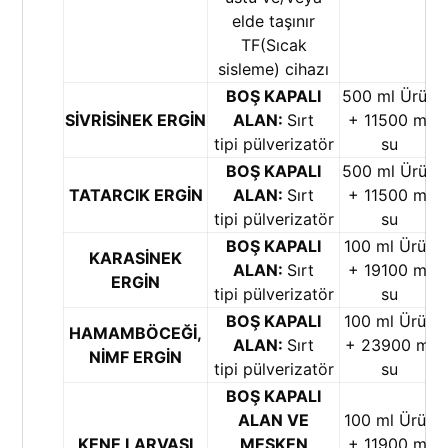
elde taşınır
TF(Sıcak
sisleme) cihazı
BOŞ KAPALI
500 ml Ürün
SİVRİSİNEK ERGİN
ALAN:
Sırt
+ 11500 ml
tipi pülverizatör
su
BOŞ KAPALI
500 ml Ürün
TATARCIK ERGİN
ALAN:
Sırt
+ 11500 ml
tipi pülverizatör
su
BOŞ KAPALI
100 ml Ürün
KARASİNEK
ALAN:
Sırt
+ 19100 ml
ERGİN
tipi pülverizatör
su
BOŞ KAPALI
100 ml Ürün
HAMAMBÖCEĞİ,
ALAN:
Sırt
+ 23900 ml
NİMF ERGİN
tipi pülverizatör
su
BOŞ KAPALI
ALAN VE
100 ml Ürün
KENE LARVASI
MESKEN
+ 11900 ml