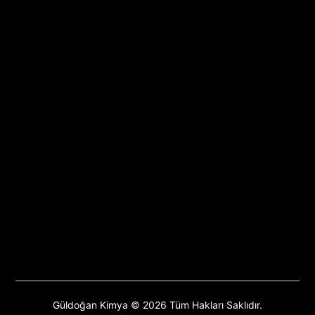
Larvasitler
Alan Spreyleri
Kapalı Alanlar
Karasinek Yemleri
Rodentisitler
İlaçlama Makinaları
Mücadele Ekipmanları
Otomasyon
Güldoğan Kimya © 2026 Tüm Hakları Saklıdır.