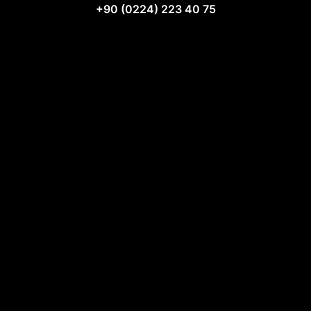
+90 (0224) 223 40 75
Hakkımızda
Teknik Şartnameler
Videolar
İletişim