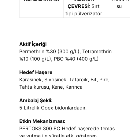
ÇEVRESİ:
Sırt
su
tipi pülverizatör
Aktif İçeriği
Permethrin %30 (300 g/L), Tetramethrin
%10 (100 g/L), PBO %40 (400 g/L)
Hedef Haşere
Karasinek, Sivrisinek, Tatarcık, Bit, Pire,
Tahta kurusu, Kene, Karınca
Ambalaj Şekli:
5 Litrelik Coex bidonlardadır.
Etkin Mekanizması:
PERTOKS 300 EC Hedef haşere’de temas
ve yutma ile süratle etki gösteren