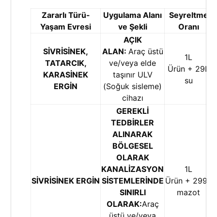
Zararlı Türü-
Uygulama Alanı
Seyreltme
Yaşam Evresi
ve Şekli
Oranı
AÇIK
SİVRİSİNEK,
ALAN:
Araç üstü
1L
TATARCIK,
ve/veya elde
Ürün + 29L
KARASİNEK
taşınır ULV
su
ERGİN
(Soğuk sisleme)
cihazı
GEREKLİ
TEDBİRLER
ALINARAK
BÖLGESEL
OLARAK
KANALİZASYON
1L
SİVRİSİNEK ERGİN
SİSTEMLERİNDE
Ürün + 299L
SINIRLI
mazot
OLARAK:
Araç
üstü ve/veya