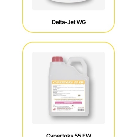
Delta-Jet WG
Cypertoks 55 EW