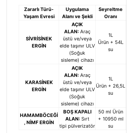
Zararlı Türü-
Uygulama
Seyreltme
Uy
Yaşam Evresi
Alanı ve Şekli
Oranı
AÇIK
ALAN:
Araç
1L
SİVRİSİNEK
üstü ve/veya
Ürün + 54L
0
ERGİN
elde taşınır ULV
su
(Soğuk
sisleme) cihazı
AÇIK
ALAN:
Araç
1L
KARASİNEK
üstü ve/veya
Ürün + 26,5L
0
ERGİN
elde taşınır ULV
su
(Soğuk
sisleme) cihazı
BOŞ KAPALI
50 ml Ürün
HAMAMBÖCEĞİ
ALAN:
Sırt
+ 10950 ml
10
, NİMF ERGİN
tipi pülverizatör
su