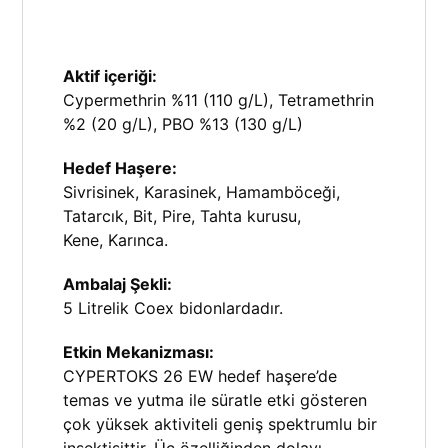
Aktif içeriği:
Cypermethrin %11 (110 g/L), Tetramethrin
%2 (20 g/L), PBO %13 (130 g/L)
Hedef Haşere:
Sivrisinek, Karasinek, Hamamböceği,
Tatarcık, Bit, Pire, Tahta kurusu,
Kene, Karınca.
Ambalaj Şekli:
5 Litrelik Coex bidonlardadır.
Etkin Mekanizması:
CYPERTOKS 26 EW hedef haşere’de
temas ve yutma ile süratle etki gösteren
çok yüksek aktiviteli geniş spektrumlu bir
insektisittir. Üç özelliğinden dolayı