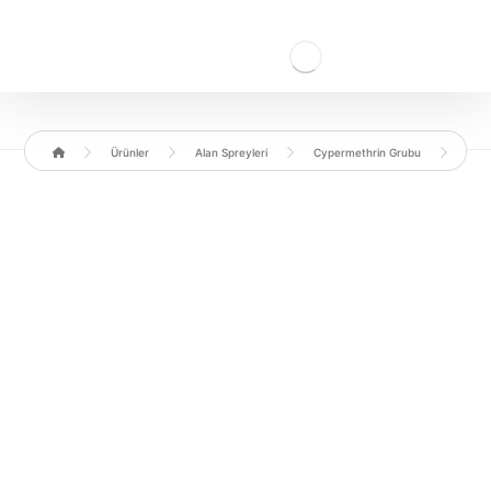
Ürünler
Alan Spreyleri
Cypermethrin Grubu
Cyp